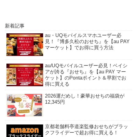
新着記事
au・UQモバイルスマホユーザー必
見！『博多久松のおせち』を【au PAY
マーケット】でお得に買う方法
au/UQモバイルユーザー必見！ベイシ
アが誇る『おせち』を【au PAY マー
ケット】のPontaポイント＆早割でお
得に買える
2026運だめし！豪華おせちの福袋が
12,345円
京都老舗料亭道楽監修おせちがブラッ
クフライデーで超お得に買える！