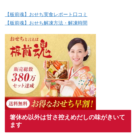
【板前魂】おせち実食レポート口コミ
【板前魂】おせち解凍方法・解凍時間
箸休め以外は甘さ控えめだしの味がきいて
ます