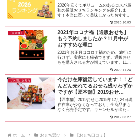
2026年安くてボリュームのあるコスパ最
強の通販おせちランキングを紹介しま
す！本当に買って美味しかったおすすめ
のおせち本音のレビュー
2025.10.03
2021年コロナ禍【通販おせち】
【匠本舗】
もう予約しましたか？11月中が
おすすめな理由
2021年お正月はコロナ禍のため、旅行に
行けず、実家にも帰省できず。通販おせ
ちを購入される方が増えています。11月
はこのサイトでも一押しの『どんどん売
2020.11.24
れてる匠本舗の料亭おせち』早割価格で
買えるのが11月30日までです。今年は、
今だけ在庫復活しています！！ど
【3人前】おせち
通販でおせちを...
んどん売れてるおせち残りわずか
ですが【匠本舗】2019おせ
ち！！
【匠本舗】2019おせち2018年12月24日現
在在庫が少なくなっており、全商品まも
なく完売予定です。キャンセルが出たの
か完売していた、おせちが復活していま
2019.06.27
す。↓現在の在庫状況を確認！！【匠本
舗】どんどん売れる＜料亭おせち＞続々
と完売してい...
ホーム
おせち選び
【おせち口コミ】