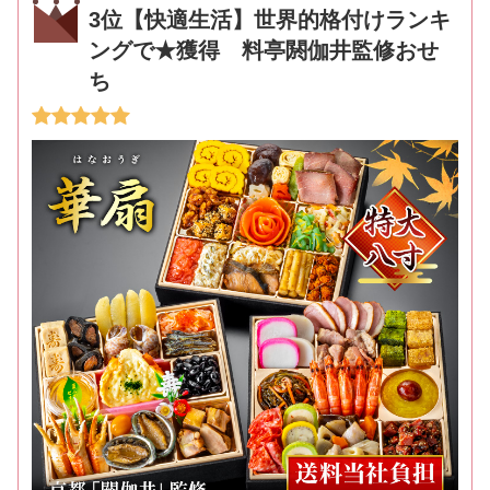
3位【快適生活】世界的格付けランキ
ングで★獲得 料亭閼伽井監修おせ
ち