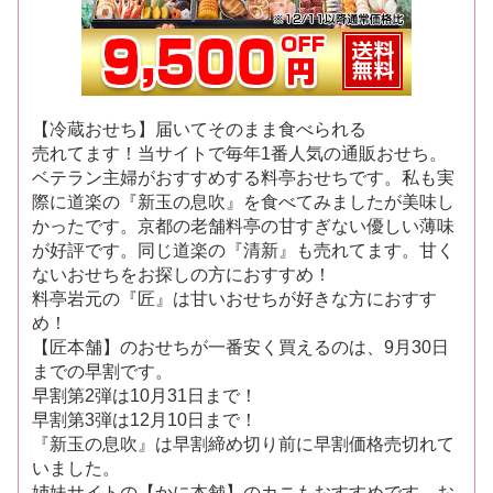
【冷蔵おせち】届いてそのまま食べられる
売れてます！当サイトで毎年1番人気の通販おせち。
ベテラン主婦がおすすめする料亭おせちです。私も実
際に道楽の『新玉の息吹』を食べてみましたが美味し
かったです。京都の老舗料亭の甘すぎない優しい薄味
が好評です。同じ道楽の『清新』も売れてます。甘く
ないおせちをお探しの方におすすめ！
料亭岩元の『匠』は甘いおせちが好きな方におすす
め！
【匠本舗】のおせちが一番安く買えるのは、9月30日
までの早割です。
早割第2弾は10月31日まで！
早割第3弾は12月10日まで！
『新玉の息吹』は早割締め切り前に早割価格売切れて
いました。
姉妹サイトの【かに本舗】のカニもおすすめです。お