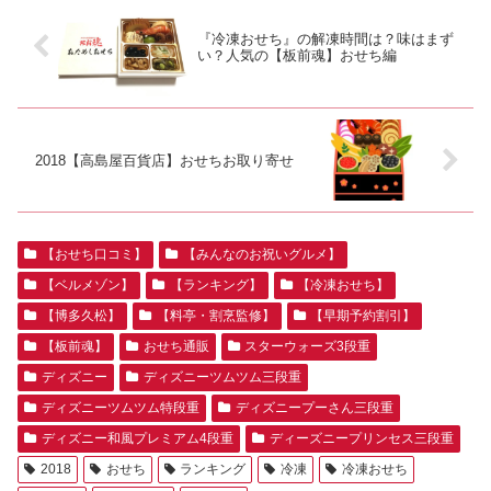
『冷凍おせち』の解凍時間は？味はまず
い？人気の【板前魂】おせち編
2018【高島屋百貨店】おせちお取り寄せ
【おせち口コミ】
【みんなのお祝いグルメ】
【ベルメゾン】
【ランキング】
【冷凍おせち】
【博多久松】
【料亭・割烹監修】
【早期予約割引】
【板前魂】
おせち通販
スターウォーズ3段重
ディズニー
ディズニーツムツム三段重
ディズニーツムツム特段重
ディズニープーさん三段重
ディズニー和風プレミアム4段重
ディーズニープリンセス三段重
2018
おせち
ランキング
冷凍
冷凍おせち