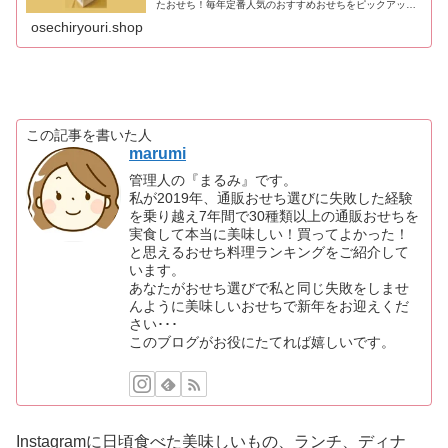
たおせち！毎年定番人気のおすすめおせちをピックアッ
プ。匠本舗人気料亭おせちランキング・快適生活人気おせ
osechiryouri.shop
ちランキング・婦人画報人気おせちランキング・博多久松
人気おせち・板前魂人気おせち・百貨店デパート人気おせ
ち・ベルメゾンディズニー！ミッキー、プーさんなどキャ
ラクター人気おせち。食べておいしかったおせち！レビュ
ーブログ本当にかってよかった、美味しかったおせち
この記事を書いた人
marumi
管理人の『まるみ』です。
私が2019年、通販おせち選びに失敗した経験
を乗り越え7年間で30種類以上の通販おせちを
実食して本当に美味しい！買ってよかった！
と思えるおせち料理ランキングをご紹介して
います。
あなたがおせち選びで私と同じ失敗をしませ
んように美味しいおせちで新年をお迎えくだ
さい･･･
このブログがお役にたてれば嬉しいです。
Instagramに日頃食べた美味しいもの、ランチ、ディナ