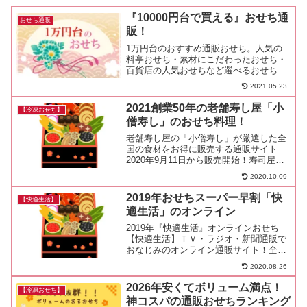
『10000円台で買える』おせち通
おせち通販
販！
1万円台のおすすめ通販おせち。人気の
料亭おせち・素材にこだわったおせち・
百貨店の人気おせちなど選べるおせちが
いっぱいあります。
2021.05.23
2021創業50年の老舗寿し屋「小
【冷凍おせち】
僧寿し」のおせち料理！
老舗寿し屋の「小僧寿し」が厳選した全
国の食材をお得に販売する通販サイト
2020年9月11日から販売開始！寿司屋な
らではの海鮮おせちが人気です！小僧寿
2020.10.09
し冷凍おせちの解凍方法は？冷凍おせち
解凍方法は簡単冷蔵庫に入れて約12時間
2019年おせちスーパー早割「快
【快適生活】
小僧寿しのおせち早...
適生活」のオンライン
2019年『快適生活』オンラインおせち
【快適生活】ＴＶ・ラジオ・新聞通販で
おなじみのオンライン通販サイト！全国
のＴＶ・ラジオ・新聞ショッピングでも
2020.08.26
おなじみ！総合通販「快適生活」のオン
ラインサイトおせち販売開始しました
2026年安くてボリューム満点！
【冷凍おせち】
a8adscript('...
神コスパの通販おせちランキング