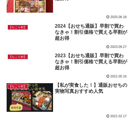
2025.06.18
2024【おせち通販】早割で買わ
【ちこり村】
なきゃ！割引価格で買える早割が
超お得
2023.09.27
2023【おせち通販】早割で買わ
【ちこり村】
なきゃ！割引価格で買える早割が
超お得
2021.05.16
【私が実食した！】通販おせちの
【ちこり村】
実物写真おすすめ人気
2021.02.17