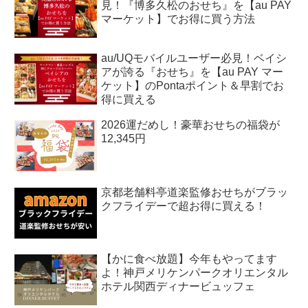
見！『博多久松のおせち』を【au PAY
マーケット】でお得に買う方法
au/UQモバイルユーザー必見！ベイシ
アが誇る『おせち』を【au PAY マー
ケット】のPontaポイント＆早割でお
得に買える
2026運だめし！豪華おせちの福袋が
12,345円
京都老舗料亭道楽監修おせちがブラッ
クフライデーで超お得に買える！
【かに食べ放題】今年もやってます
よ！神戸メリケンパークオリエンタル
ホテル関西ディナービュッフェ