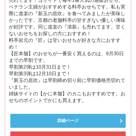
売れてます！当サイトで毎年1番人気の通販おせち。
ベテラン主婦がおすすめする料亭おせちです。私も実
際に道楽の『新玉の息吹』を食べてみましたが美味し
かったです。京都の老舗料亭の甘すぎない優しい薄味
が好評です。同じ道楽の『清新』も売れてます。甘く
ないおせちをお探しの方におすすめ！
料亭岩元の『匠』は甘いおせちが好きな方におすす
め！
【匠本舗】のおせちが一番安く買えるのは、9月30日
までの早割です。
早割第2弾は10月31日まで！
早割第3弾は12月10日まで！
『新玉の息吹』は早割締め切り前に早割価格売切れて
いました。
姉妹サイトの【かに本舗】のカニもおすすめです。お
せちのポイントでかにも買えます。
詳細ページ