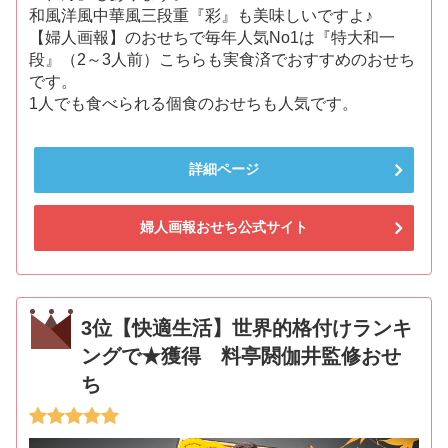
和風洋風中華風三段重『彩』も美味しいですよ♪
【婦人画報】のおせちで毎年人気No1は『特大和一
段』（2～3人前）こちらも実食済でおすすめのおせち
です。
1人でも食べられる個食のおせちも人気です。
詳細ページ
婦人画報おせち公式サイト
3位【快適生活】世界的格付けランキ
ングで★獲得 料亭閼伽井監修おせ
ち