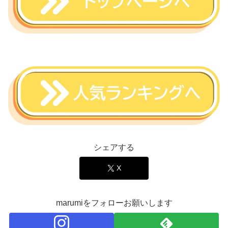
シェアする
X
marumiをフォローお願いします