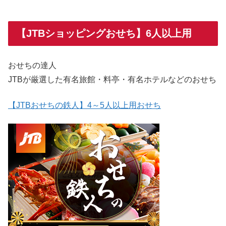
【JTBショッピングおせち】6人以上用
おせちの達人
JTBが厳選した有名旅館・料亭・有名ホテルなどのおせち
【JTBおせちの鉄人】4～5人以上用おせち