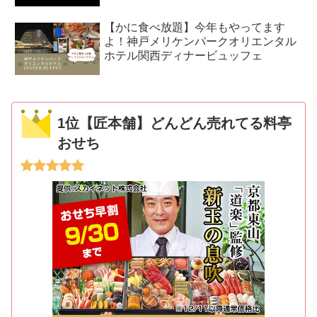
【かに食べ放題】今年もやってます
よ！神戸メリケンパークオリエンタル
ホテル関西ディナービュッフェ
1位【匠本舗】どんどん売れてる料亭
おせち