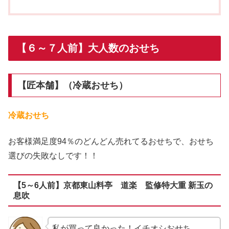
【６～７人前】大人数のおせち
【匠本舗】（冷蔵おせち）
冷蔵おせち
お客様満足度94％のどんどん売れてるおせちで、おせち
選びの失敗なしです！！
【5～6人前】京都東山料亭 道楽 監修特大重 新玉の
息吹
私が買って良かった！イチオシおせち。