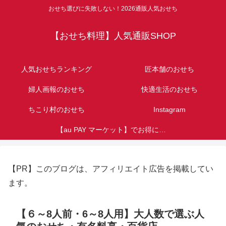
おせち選びに失敗しない！2026通販人気おせち
【おせち料理】人気通販SHOP
人気おせちランキング
匠本舗のおせち
婦人画報のおせち
快適生活のおせち
ちこり村のおせち
Instagram
【au PAY マーケット】でお得におせち購入！au・UQユーザー必見！Pontaポイント特典
【PR】このブログは、アフィリエイト広告を掲載してい
ます。
【６～8人前・6～8人用】大人数で選ぶ人