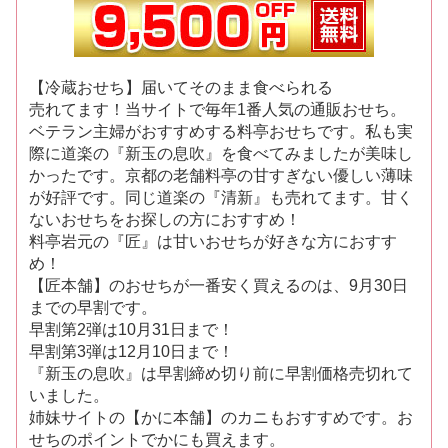
【冷蔵おせち】届いてそのまま食べられる
売れてます！当サイトで毎年1番人気の通販おせち。
ベテラン主婦がおすすめする料亭おせちです。私も実
際に道楽の『新玉の息吹』を食べてみましたが美味し
かったです。京都の老舗料亭の甘すぎない優しい薄味
が好評です。同じ道楽の『清新』も売れてます。甘く
ないおせちをお探しの方におすすめ！
料亭岩元の『匠』は甘いおせちが好きな方におすす
め！
【匠本舗】のおせちが一番安く買えるのは、9月30日
までの早割です。
早割第2弾は10月31日まで！
早割第3弾は12月10日まで！
『新玉の息吹』は早割締め切り前に早割価格売切れて
いました。
姉妹サイトの【かに本舗】のカニもおすすめです。お
せちのポイントでかにも買えます。