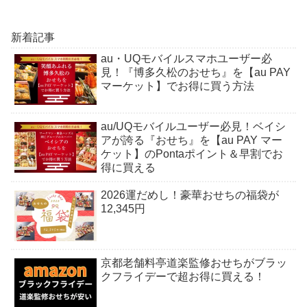
新着記事
au・UQモバイルスマホユーザー必
見！『博多久松のおせち』を【au PAY
マーケット】でお得に買う方法
au/UQモバイルユーザー必見！ベイシ
アが誇る『おせち』を【au PAY マー
ケット】のPontaポイント＆早割でお
得に買える
2026運だめし！豪華おせちの福袋が
12,345円
京都老舗料亭道楽監修おせちがブラッ
クフライデーで超お得に買える！