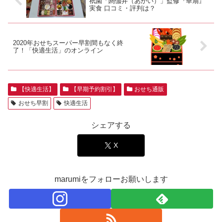
祇園「閼伽井（あかい）」監修『華扇』
実食 口コミ・評判は？
2020年おせちスーパー早割間もなく終
了！「快適生活」のオンライン
【快適生活】
【早期予約割引】
おせち通販
おせち早割
快適生活
シェアする
X
marumiをフォローお願いします