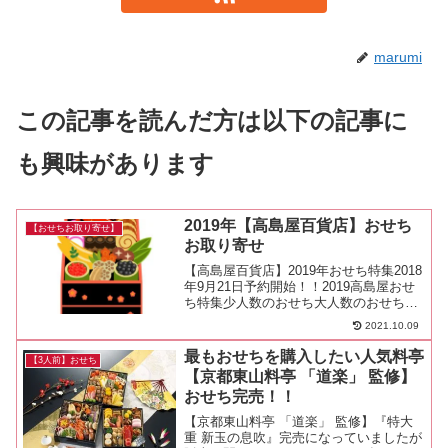
marumi
この記事を読んだ方は以下の記事に
も興味があります
2019年【高島屋百貨店】おせち
【おせちお取り寄せ】
お取り寄せ
【高島屋百貨店】2019年おせち特集2018
年9月21日予約開始！！2019高島屋おせ
ち特集少人数のおせち大人数のおせち全
国配送おせち人気ランキング高島屋限定
2021.10.09
おせち高島屋の2018クリスマス【高島
屋】2018注目キーワード福袋★福袋クリ
最もおせちを購入したい人気料亭
【3人前】おせち
スマ...
【京都東山料亭 「道楽」 監修】
おせち完売！！
【京都東山料亭 「道楽」 監修】『特大
重 新玉の息吹』完売になっていましたが