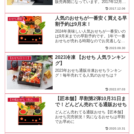
販売再開になっています。2017年12月4
日現在今日見てみると『特大重 新玉の息
2017.12.06
吹』『清新』どちらも完売になっていま
した･･･私が今年予約したおせちです♪通
人気のおせちが一番安く買える早
おせち通販
常価格:...
割予約は9月末！
2024年美味しい人気おせちが一番安いの
は9月末までの早割予約です。1年で一番
おせちが売れる時期なのでお見逃しな
く。
2023.09.30
2023冷凍 【おせち 人気ランキン
【おせち口コミ】
グ】
2023年おせち通販冷凍おせちランキン
グ！毎年売れてる人気のおせちは？
2022.07.03
【匠本舗】早割第2弾10月31日ま
【冷蔵おせち（生おせち）】
で！どんどん売れてる通販おせち
どんどん売れてる通販おせち【匠本舗】
おせち完売状況！気になるおせちは早割
でお早めに
2020.10.31