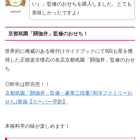
い）」監修のおせちを購入しました。とても
marumi
美味しかったですよ♪
京都祇園「閼伽井」監修のおせち！
世界的に権威のある格付けガイドブックにて9回も星を獲
得した正統派京懐石の名店京都祇園「閼伽井」監修のおせ
ち
◎昨年は即完売！！
京都祇園「閼伽井」監修・豪華三段重｢和洋ファミリーお
せち｣華扇【スーパー早割】
本格料亭の味が楽しめます！