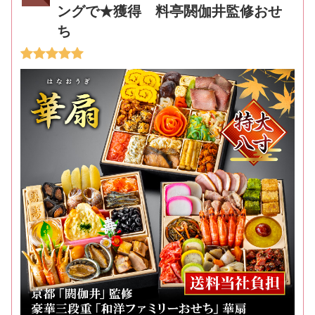
ングで★獲得 料亭閼伽井監修おせ
ち