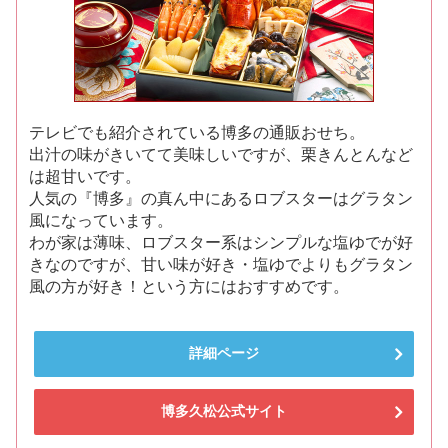
テレビでも紹介されている博多の通販おせち。
出汁の味がきいてて美味しいですが、栗きんとんなど
は超甘いです。
人気の『博多』の真ん中にあるロブスターはグラタン
風になっています。
わが家は薄味、ロブスター系はシンプルな塩ゆでが好
きなのですが、甘い味が好き・塩ゆでよりもグラタン
風の方が好き！という方にはおすすめです。
詳細ページ
博多久松公式サイト