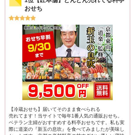
1位【匠本舗】どんどん売れてる料亭
おせち
【冷蔵おせち】届いてそのまま食べられる
売れてます！当サイトで毎年1番人気の通販おせち。
ベテラン主婦がおすすめする料亭おせちです。私も実
際に道楽の『新玉の息吹』を食べてみましたが美味し