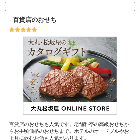
百貨店のおせち
百貨店のおせちも人気です。老舗料亭の高級おせちか
らお手頃価格のおせちまで。ホテルのオードブルやお
正月に飲むお酒も人気があります。