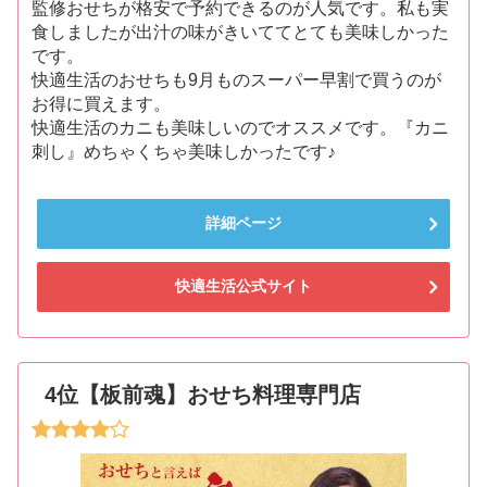
監修おせちが格安で予約できるのが人気です。私も実
食しましたが出汁の味がきいててとても美味しかった
です。
快適生活のおせちも9月ものスーパー早割で買うのが
お得に買えます。
快適生活のカニも美味しいのでオススメです。『カニ
刺し』めちゃくちゃ美味しかったです♪
詳細ページ
快適生活公式サイト
4位【板前魂】おせち料理専門店