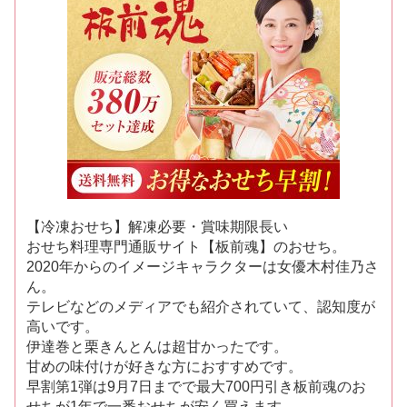
【冷凍おせち】解凍必要・賞味期限長い
おせち料理専門通販サイト【板前魂】のおせち。
2020年からのイメージキャラクターは女優木村佳乃さ
ん。
テレビなどのメディアでも紹介されていて、認知度が
高いです。
伊達巻と栗きんとんは超甘かったです。
甘めの味付けが好きな方におすすめです。
早割第1弾は9月7日までで最大700円引き板前魂のお
せちが1年で一番おせちが安く買えます。