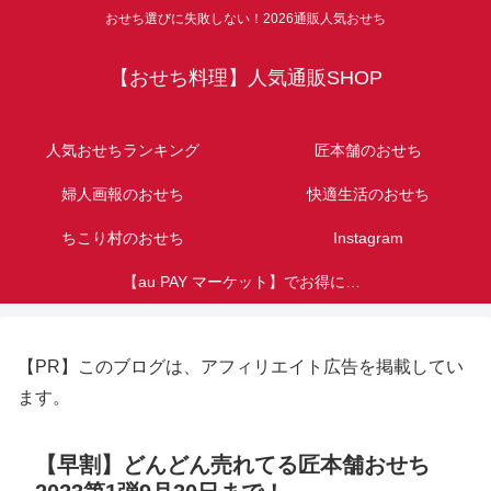
おせち選びに失敗しない！2026通販人気おせち
【おせち料理】人気通販SHOP
人気おせちランキング
匠本舗のおせち
婦人画報のおせち
快適生活のおせち
ちこり村のおせち
Instagram
【au PAY マーケット】でお得におせち購入！au・UQユーザー必見！Pontaポイント特典
【PR】このブログは、アフィリエイト広告を掲載してい
ます。
【早割】どんどん売れてる匠本舗おせち