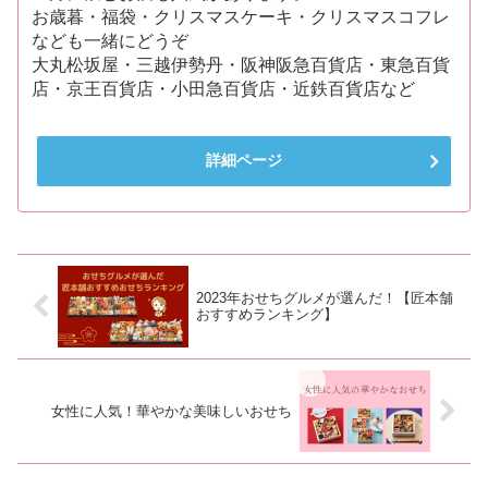
お歳暮・福袋・クリスマスケーキ・クリスマスコフレ
なども一緒にどうぞ
大丸松坂屋・三越伊勢丹・阪神阪急百貨店・東急百貨
店・京王百貨店・小田急百貨店・近鉄百貨店など
詳細ページ
2023年おせちグルメが選んだ！【匠本舗
おすすめランキング】
女性に人気！華やかな美味しいおせち