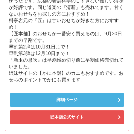
かったです。京都の老舗料亭の甘すぎない優しい薄味
が好評です。同じ道楽の『清新』も売れてます。甘く
ないおせちをお探しの方におすすめ！
料亭岩元の『匠』は甘いおせちが好きな方におすす
め！
【匠本舗】のおせちが一番安く買えるのは、9月30日
までの早割です。
早割第2弾は10月31日まで！
早割第3弾は12月10日まで！
『新玉の息吹』は早割締め切り前に早割価格売切れて
いました。
姉妹サイトの【かに本舗】のカニもおすすめです。お
せちのポイントでかにも買えます。
詳細ページ
匠本舗公式サイト