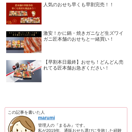
人気のおせち早くも早割完売！！
激安！かに鍋・焼きガニなど生ズワイ
ガニ匠本舗のおせちと一緒買い！
【早割本日最終】おせち！どんどん売
れてる匠本舗お急ぎください！
この記事を書いた人
marumi
管理人の『まるみ』です。
私が2019年、通販おせち選びに失敗した経験