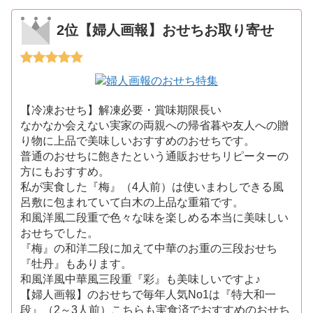
2位【婦人画報】おせちお取り寄せ
【冷凍おせち】解凍必要・賞味期限長い
なかなか会えない実家の両親への帰省暮や友人への贈
り物に上品で美味しいおすすめのおせちです。
普通のおせちに飽きたという通販おせちリピーターの
方にもおすすめ。
私が実食した『梅』（4人前）は使いまわしできる風
呂敷に包まれていて白木の上品な重箱です。
和風洋風二段重で色々な味を楽しめる本当に美味しい
おせちでした。
『梅』の和洋二段に加えて中華のお重の三段おせち
『牡丹』もあります。
和風洋風中華風三段重『彩』も美味しいですよ♪
【婦人画報】のおせちで毎年人気No1は『特大和一
段』（2～3人前）こちらも実食済でおすすめのおせち