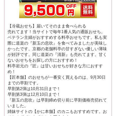
【冷蔵おせち】届いてそのまま食べられる
売れてます！当サイトで毎年1番人気の通販おせち。
ベテラン主婦がおすすめする料亭おせちです。私も実
際に道楽の『新玉の息吹』を食べてみましたが美味し
かったです。京都の老舗料亭の甘すぎない優しい薄味
が好評です。同じ道楽の『清新』も売れてます。甘く
ないおせちをお探しの方におすすめ！
料亭岩元の『匠』は甘いおせちが好きな方におすす
め！
【匠本舗】のおせちが一番安く買えるのは、9月30日
までの早割です。
早割第2弾は10月31日まで！
早割第3弾は12月10日まで！
『新玉の息吹』は早割締め切り前に早割価格売切れて
いました。
姉妹サイトの【かに本舗】のカニもおすすめです。お