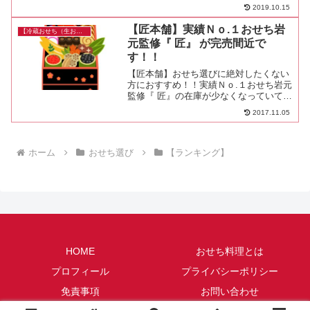
8月1日～早割第1弾2019年9月30日までお
2019.10.15
せちが一番安く買える時期ですので、こ
の時期をお見逃しなく！おすすめ
【匠本舗】実績Ｎｏ.１おせち岩
【冷蔵おせち（生おせち）】
元監修『 匠』 が完売間近で
す！！
【匠本舗】おせち選びに絶対したくない
方におすすめ！！実績Ｎｏ.１おせち岩元
監修『 匠』の在庫が少なくなっていて完
売間近です！！ご予約はお急ぎください
2017.11.05
a8adscript('body').showAd({"req":
{"mat":"2TRE...
ホーム
おせち選び
【ランキング】
HOME
おせち料理とは
プロフィール
プライバシーポリシー
免責事項
お問い合わせ