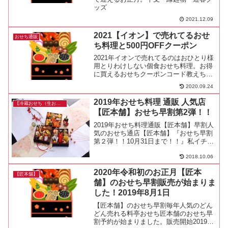
ッズ
2021.12.09
2021【イオン】で売れてるおせ
おせち通販
ち料理と500円OFFクーポン
2021年イオンで売れてるのはおひとり様
用とりわけしない個食おせち料理。お得
に買えるおせちクーポンコード教えちゃ
います♪
2020.09.24
2019年おせち料理 通販 人気店
【冷蔵おせち（生おせち）】
【匠本舗】おせち早割第2弾！！
2019年おせち料理通販【匠本舗】早割人
気のおせち通店【匠本舗】『おせち早割
第２弾！！10月31日まで！！』私イチオ
シの京都料亭道楽監修『清新』は去年は
9月の時点で売切れてしまいました。購
2018.10.06
入希望の方は早めの予約をおすすめしま
2020年令和初のお正月【匠本
す！まだ10月な...
【匠本舗】
舗】のおせち早割販売が始まりま
した！2019年8月1日
【匠本舗】のおせち早割毎年人気のどん
どん売れる料亭おせち匠本舗のおせち早
割予約が始まりました。販売開始2019年