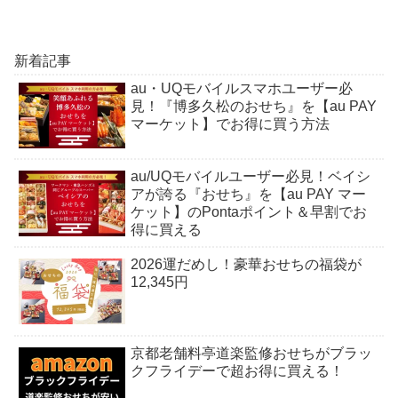
新着記事
au・UQモバイルスマホユーザー必
見！『博多久松のおせち』を【au PAY
マーケット】でお得に買う方法
au/UQモバイルユーザー必見！ベイシ
アが誇る『おせち』を【au PAY マー
ケット】のPontaポイント＆早割でお
得に買える
2026運だめし！豪華おせちの福袋が
12,345円
京都老舗料亭道楽監修おせちがブラッ
クフライデーで超お得に買える！