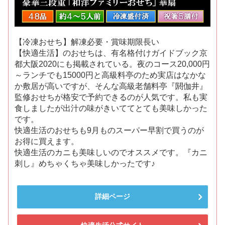
【冷凍おせち】解凍必要・賞味期限長い
【快適生活】のおせちは、有名格付けガイドブック京
都大阪2020にも掲載されている。夜のコース20,000円
～ランチでも15000円と高級料亭のため実店はなかな
か敷居が高いですが、そんな高級老舗料亭『閼伽井』
監修おせちが格安で予約できるのが人気です。私も実
食しましたが出汁の味がきいててとても美味しかった
です。
快適生活のおせちも9月ものスーパー早割で買うのが
お得に買えます。
快適生活のカニも美味しいのでオススメです。『カニ
刺し』めちゃくちゃ美味しかったです♪
詳細ページ