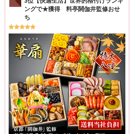
3位【快適生活】世界的格付けランキ
ングで★獲得 料亭閼伽井監修おせ
ち