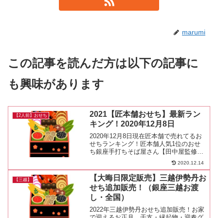
marumi
この記事を読んだ方は以下の記事に
も興味があります
2021【匠本舗おせち】最新ラン
【2人前】おせち
キング！2020年12月8日
2020年12月8日現在匠本舗で売れてるお
せちランキング！匠本舗人気1位のおせ
ち銀座手打ちそば屋さん【田中屋監修お
せち】13,600円(税込)3人前 匠本舗人気2
2020.12.14
位のおせち創業三百五十有余年 はり清は
り清は江戸時代に入って間もない万治二
【大晦日限定販売】三越伊勢丹お
【三越】
年（...
せち追加販売！（銀座三越お渡
し・全国）
2022年三越伊勢丹おせち追加販売！お家
で迎えるお正月。干支・縁起物・迎春グ