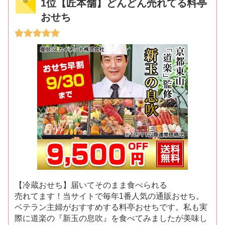
1位【匠本舗】どんどん売れてる料亭
おせち
【冷蔵おせち】届いてそのまま食べられる
売れてます！当サイトで毎年1番人気の通販おせち。
ベテラン主婦がおすすめする料亭おせちです。私も実
際に道楽の『新玉の息吹』を食べてみましたが美味し