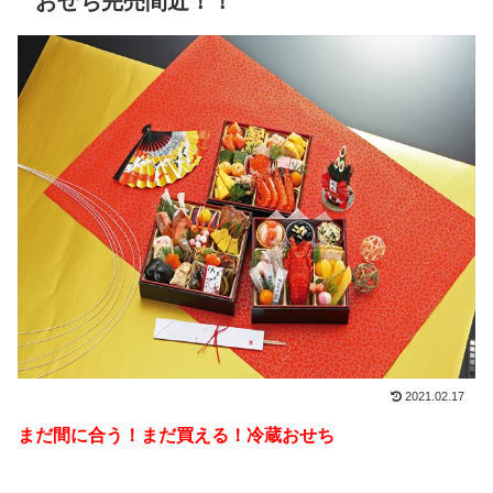
おせち完売間近！！
2021.02.17
まだ間に合う！まだ買える！冷蔵おせち