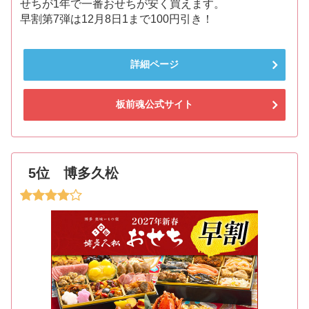
せちが1年で一番おせちが安く買えます。
早割第7弾は12月8日1まで100円引き！
詳細ページ
板前魂公式サイト
5位 博多久松