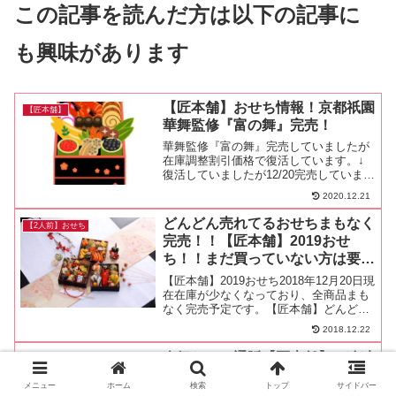
この記事を読んだ方は以下の記事に
も興味があります
【匠本舗】おせち情報！京都祇園
【匠本舗】
華舞監修『富の舞』完売！
華舞監修『富の舞』完売していましたが
在庫調整割引価格で復活しています。↓
復活していましたが12/20完売していま
す。
2020.12.21
どんどん売れてるおせちまもなく
【2人前】おせち
完売！！【匠本舗】2019おせ
ち！！まだ買っていない方は要チ
ェック！！
【匠本舗】2019おせち2018年12月20日現
在在庫が少なくなっており、全商品まも
なく完売予定です。【匠本舗】どんどん
売れる＜料亭おせち＞続々と完売してい
2018.12.22
ますが下記の『売れ筋おせち』は増量中
なので今年はまだ間に合います。私のお
人気おせち通販【匠本舗】の冷凍
【2人前】おせち
すすめおせち...
おせち販売開始！！
メニュー
ホーム
検索
トップ
サイドバー