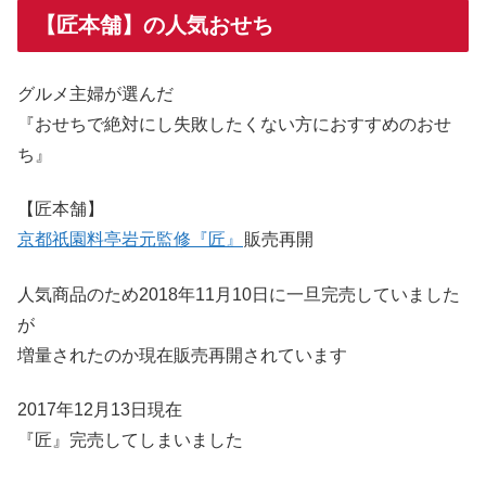
【匠本舗】の人気おせち
グルメ主婦が選んだ
『おせちで絶対にし失敗したくない方におすすめのおせ
ち』
【匠本舗】
京都祇園料亭岩元監修『匠』
販売再開
人気商品のため2018年11月10日に一旦完売していました
が
増量されたのか
現在販売再開されています
2017年12月13日現在
『匠』完売してしまいました