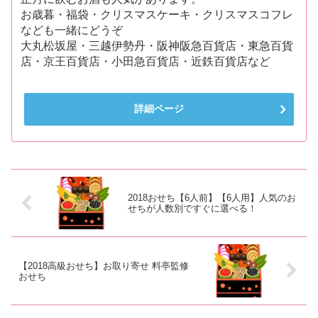
お歳暮・福袋・クリスマスケーキ・クリスマスコフレ
なども一緒にどうぞ
大丸松坂屋・三越伊勢丹・阪神阪急百貨店・東急百貨
店・京王百貨店・小田急百貨店・近鉄百貨店など
詳細ページ
2018おせち【6人前】【6人用】人気のお
せちが人数別ですぐに選べる！
【2018高級おせち】お取り寄せ 料亭監修
おせち