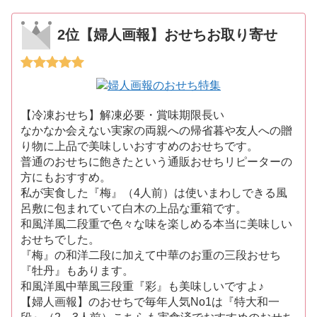
2位【婦人画報】おせちお取り寄せ
【冷凍おせち】解凍必要・賞味期限長い
なかなか会えない実家の両親への帰省暮や友人への贈
り物に上品で美味しいおすすめのおせちです。
普通のおせちに飽きたという通販おせちリピーターの
方にもおすすめ。
私が実食した『梅』（4人前）は使いまわしできる風
呂敷に包まれていて白木の上品な重箱です。
和風洋風二段重で色々な味を楽しめる本当に美味しい
おせちでした。
『梅』の和洋二段に加えて中華のお重の三段おせち
『牡丹』もあります。
和風洋風中華風三段重『彩』も美味しいですよ♪
【婦人画報】のおせちで毎年人気No1は『特大和一