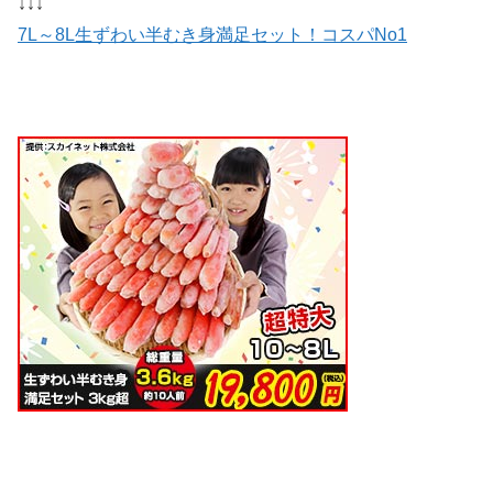
↓↓↓
7L～8L生ずわい半むき身満足セット！コスパNo1