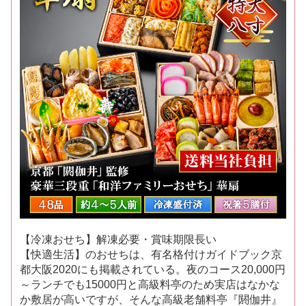
【冷凍おせち】解凍必要・賞味期限長い
【快適生活】のおせちは、有名格付けガイドブック京
都大阪2020にも掲載されている。夜のコース20,000円
～ランチでも15000円と高級料亭のため実店はなかな
か敷居が高いですが、そんな高級老舗料亭『閼伽井』