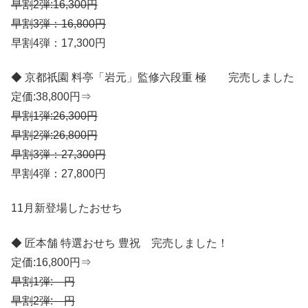
早割2弾:16,300円
早割3弾：16,800円
早割4弾：17,300円
◆ 京都祇園 料亭「岩元」監修六段重 極
完売しました
定価:38,800円⇒
早割1弾:26,300円
早割2弾:26,800円
早割3弾：27,300円
早割4弾：27,800円
11月新登場したおせち
◆ 匠本舗 特選おせち 豊祝
完売しました！
定価:16,800円⇒
早割1弾:—円
早割2弾:—円