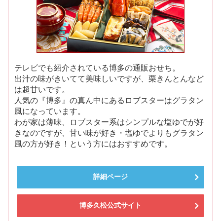
テレビでも紹介されている博多の通販おせち。
出汁の味がきいてて美味しいですが、栗きんとんなど
は超甘いです。
人気の『博多』の真ん中にあるロブスターはグラタン
風になっています。
わが家は薄味、ロブスター系はシンプルな塩ゆでが好
きなのですが、甘い味が好き・塩ゆでよりもグラタン
風の方が好き！という方にはおすすめです。
詳細ページ
博多久松公式サイト