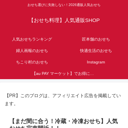
おせち選びに失敗しない！2026通販人気おせち
【おせち料理】人気通販SHOP
人気おせちランキング
匠本舗のおせち
婦人画報のおせち
快適生活のおせち
ちこり村のおせち
Instagram
【au PAY マーケット】でお得におせち購入！au・UQユーザー必見！Pontaポイント特典
【PR】このブログは、アフィリエイト広告を掲載してい
ます。
【まだ間に合う！冷蔵・冷凍おせち】人気