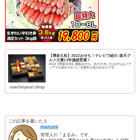
【博多久松】2022おせち！テレビで紹介♪楽天グ
ルメ大賞13年連続受賞！
2022【博多久松】通販おせち。出汁がきいたおせちはメデ
ィアでも紹介されている毎年人気のおせちです。
osechiryouri.shop
この記事を書いた人
marumi
管理人の『まるみ』です。