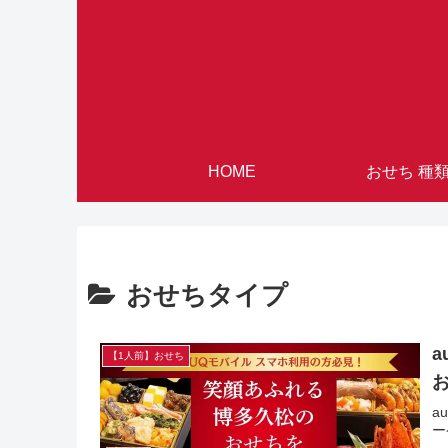
HOME
おせち 種
おせちタイプ
【1人前】おせち
a
ー