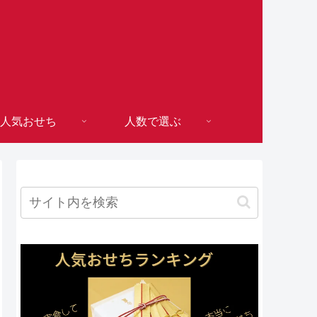
人気おせち
人数で選ぶ