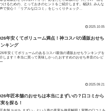
つけるための、とっておきのヒントをご紹介します。秘訣1. みんな
声で安心！「リアルな口コミ」をじっくりチェック...
2025.10.05
2026年安くてボリューム満点！神コスパの通販おせち
ランキング
026年安くてボリュームのあるコスパ最強の通販おせちランキングを
介します！本当に買って美味しかったおすすめのおせち本音のレビ
ー
2025.09.21
2026年匠本舗のおせちは本当にまずいの？口コミから
真実を探る！
匠本舗 おせち まずい」という声の真実を徹底解明！実際の口コミを