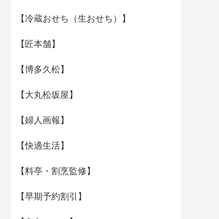
【冷蔵おせち（生おせち）】
【匠本舗】
【博多久松】
【大丸松坂屋】
【婦人画報】
【快適生活】
【料亭・割烹監修】
【早期予約割引】