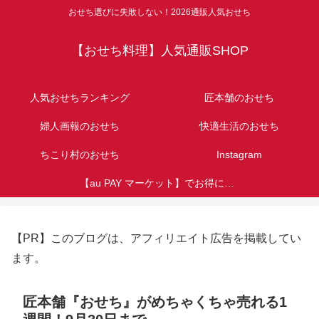
おせち選びに失敗しない！2026通販人気おせち
【おせち料理】人気通販SHOP
人気おせちランキング
匠本舗のおせち
婦人画報のおせち
快適生活のおせち
ちこり村のおせち
Instagram
【au PAY マーケット】でお得におせち購入！au・UQユーザー必見！Pontaポイント特典
【PR】このブログは、アフィリエイト広告を掲載してい
ます。
匠本舗『おせち』がめちゃくちゃ売れる1