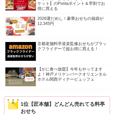
ケット】のPontaポイント＆早割でお
得に買える
2026運だめし！豪華おせちの福袋が
12,345円
京都老舗料亭道楽監修おせちがブラッ
クフライデーで超お得に買える！
【かに食べ放題】今年もやってます
よ！神戸メリケンパークオリエンタル
ホテル関西ディナービュッフェ
1位【匠本舗】どんどん売れてる料亭
おせち