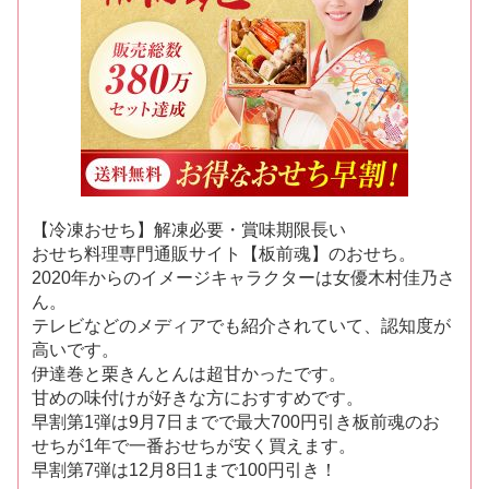
【冷凍おせち】解凍必要・賞味期限長い
おせち料理専門通販サイト【板前魂】のおせち。
2020年からのイメージキャラクターは女優木村佳乃さ
ん。
テレビなどのメディアでも紹介されていて、認知度が
高いです。
伊達巻と栗きんとんは超甘かったです。
甘めの味付けが好きな方におすすめです。
早割第1弾は9月7日までで最大700円引き板前魂のお
せちが1年で一番おせちが安く買えます。
早割第7弾は12月8日1まで100円引き！