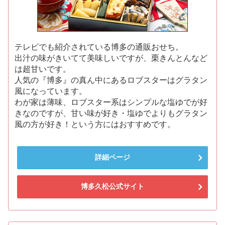
テレビでも紹介されている博多の通販おせち。
出汁の味がきいてて美味しいですが、栗きんとんなど
は超甘いです。
人気の『博多』の真ん中にあるロブスターはグラタン
風になっています。
わが家は薄味、ロブスター系はシンプルな塩ゆでが好
きなのですが、甘い味が好き・塩ゆでよりもグラタン
風の方が好き！という方にはおすすめです。
詳細ページ
博多久松公式サイト