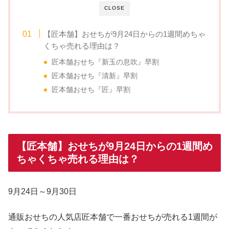
CLOSE
【匠本舗】おせちが9月24日からの1週間めちゃ
くちゃ売れる理由は？
匠本舗おせち『新玉の息吹』早割
匠本舗おせち『清新』早割
匠本舗おせち『匠』早割
【匠本舗】おせちが9月24日からの1週間め
ちゃくちゃ売れる理由は？
9月24日～9月30日
通販おせちの人気店匠本舗で一番おせちが売れる1週間が