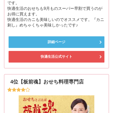
です。
快適生活のおせちも9月ものスーパー早割で買うのが
お得に買えます。
快適生活のカニも美味しいのでオススメです。『カニ
刺し』めちゃくちゃ美味しかったです♪
詳細ページ
快適生活公式サイト
4位【板前魂】おせち料理専門店