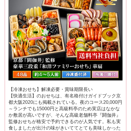
【冷凍おせち】解凍必要・賞味期限長い
【快適生活】のおせちは、有名格付けガイドブック京
都大阪2020にも掲載されている。夜のコース20,000円
～ランチでも15000円と高級料亭のため実店はなかな
か敷居が高いですが、そんな高級老舗料亭『閼伽井』
監修おせちが格安で予約できるのが人気です。私も実
食しましたが出汁の味がきいててとても美味しかった