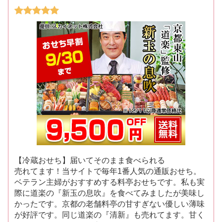
【冷蔵おせち】届いてそのまま食べられる
売れてます！当サイトで毎年1番人気の通販おせち。
ベテラン主婦がおすすめする料亭おせちです。私も実
際に道楽の『新玉の息吹』を食べてみましたが美味し
かったです。京都の老舗料亭の甘すぎない優しい薄味
が好評です。同じ道楽の『清新』も売れてます。甘く