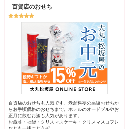
百貨店のおせち
百貨店のおせちも人気です。老舗料亭の高級おせちか
らお手頃価格のおせちまで。ホテルのオードブルやお
正月に飲むお酒も人気があります。
お歳暮・福袋・クリスマスケーキ・クリスマスコフレ
なども一緒にどうぞ