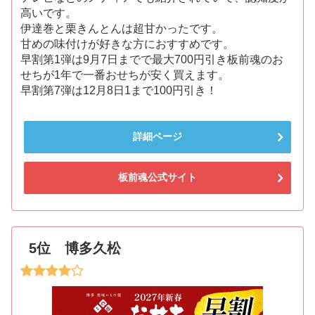
高いです。
伊達巻と栗きんとんは超甘かったです。
甘めの味付けが好きな方におすすめです。
早割第1弾は9月7日までで最大700円引き板前魂のお
せちが1年で一番おせちが安く買えます。
早割第7弾は12月8日1まで100円引き！
詳細ページ
板前魂公式サイト
5位 博多久松